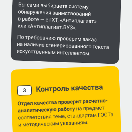
или «Антиплагиат.ВУЗ».
По требованию проверим заказ
на наличие сгенерированного текста
искусственным интеллектом.
Контроль качества
3
Отдел качества проверит расчетно-
на предмет
аналитическую работу
соответствия теме, стандартам ГОСТа
и методическим указаниям.