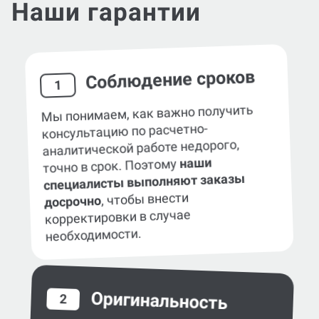
Соблюдение сроков
1
Мы понимаем, как важно получить
консультацию по расчетно-
аналитической работе недорого,
наши
точно в срок. Поэтому
специалисты выполняют заказы
, чтобы внести
досрочно
корректировки в случае
необходимости.
Оригинальность
2
Вы сами выбираете систему
обнаружения заимствований
в работе — eTXT, «Антиплагиат»