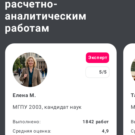
аналитическим
работам
Эксперт
5/5
Елена М.
Т
МГПУ 2003, кандидат наук
М
Выполнено:
1842 работ
В
Средняя оценка:
4,9
С
Сдано в срок:
98%
С