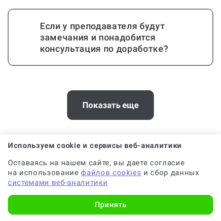
Если у преподавателя будут
замечания и понадобится
консультация по доработке?
Стоимость консультации зависит от
объема РГР?
Показать еще
Требования к консультации по РГР,
Хотите заказать консультацию по
Используем cookie и сервисы веб-аналитики
которые я укажу, будут соблюдены?
расчетно-аналитической работе в
Оставаясь на нашем сайте, вы даете согласие
Калуге? У нас есть офис
на использование
файлов cookies
и сбор данных
системами веб-аналитики
Когда и как нужно оплачивать
Телефон:
8 (800) 100-55-31
заказ?
Принять
client@work5.ru