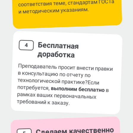
соответствия теме, стандартам ГОСТа
и методическим указаниям.
Бесплатная
4
доработка
Преподаватель просит внести правки
в консультацию по отчету по
технологической практике?
Если
потребуется,
выполним бесплатно
в
рамках ваших первоначальных
требований к заказу.
Сделаем качественно