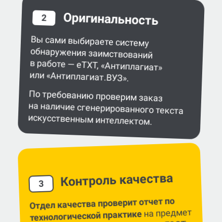
Оригинальность
2
Вы сами выбираете систему
обнаружения заимствований
в работе — eTXT, «Антиплагиат»
или «Антиплагиат.ВУЗ».
По требованию проверим заказ
на наличие сгенерированного текста
искусственным интеллектом.
Контроль качества
3
Отдел качества проверит отчет по
на предмет
технологической практике