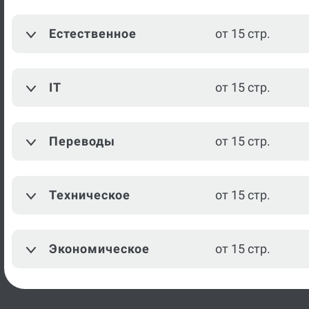
Теория государства и права
от 15 стр.
Естественное
от 15 стр.
История
от 15 стр.
IT
от 15 стр.
История России
от 15 стр.
Культурология
от 15 стр.
Переводы
от 15 стр.
Литература
от 15 стр.
Информационно-
Техническое
от 15 стр.
от 15 стр.
аналитическая работа
Посмотреть ещё
Экономическое
от 15 стр.