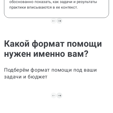
обоснованно показать, как задачи и результаты
практики вписываются в ее контекст.
Все этапы
включены
Фина
прав
От структуры и
содержания до
окончательного
Ваш отч
Какой формат помощи
оформления документа в
но нужн
соответствии с
и читаб
нужен именно вам?
требованиями ВУЗа. Мы
Подклю
соберем данные,
введен
проведем анализ и
практик
подготовим итоговый
аналити
Подберём формат помощи под ваши
отчет с выводами и
выходи
задачи и бюджет
рекомендациями.
результ