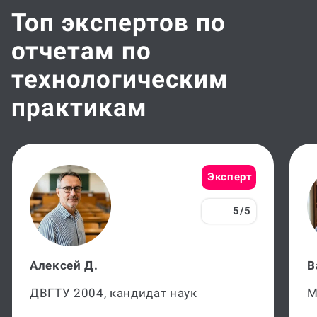
Топ экспертов по
отчетам по
технологическим
практикам
Эксперт
5/5
Алексей Д.
В
ДВГТУ 2004, кандидат наук
М