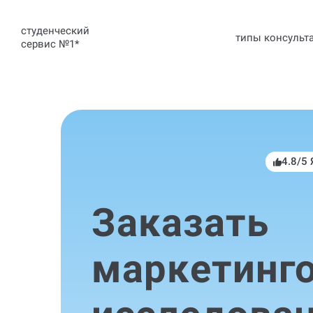
студенческий
типы консульт
сервис №1
*
4.8/5
Заказать
маркетинг