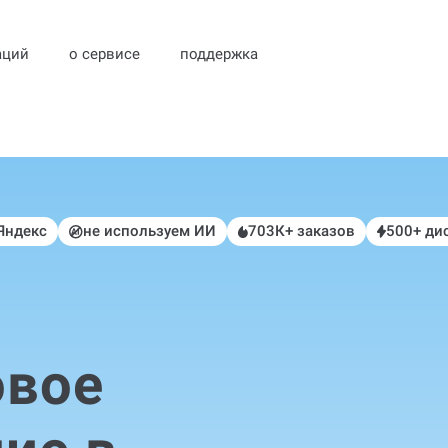
аций
о сервисе
поддержка
 Яндекс
не используем ИИ
703К+ заказов
500+ ди
овое