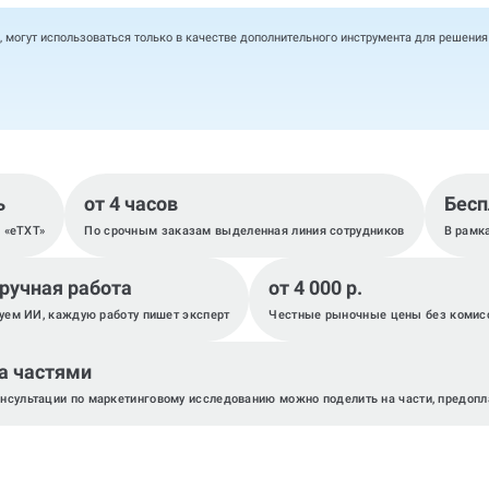
, могут использоваться только в качестве дополнительного инструмента для решени
ь
от 4 часов
Бесп
, «eTXT»
По срочным заказам выделенная линия сотрудников
В рамк
 ручная работа
от 4 000 р.
уем ИИ, каждую работу пишет эксперт
Честные рыночные цены без комис
а частями
онсультации по маркетинговому исследованию можно поделить на части, предопл