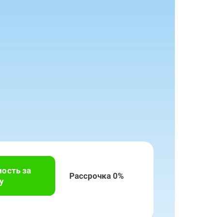
мость за
Рассрочка 0%
у